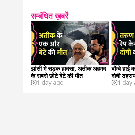
सम्बंधित ख़बरें
झांसी में सड़क हादसा, अतीक अहमद
बॉम्बे हाई 
के सबसे छोटे बेटे की मौत
दोषी ठहरा
1 day ago
1 day