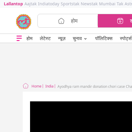
Lallantop
Aajtak
Indiatoday
Sportstak
Newstak
Mumbai Tak
Ast
होम
⌄
चुनाव
होम
लेटेस्ट
न्यूज़
पॉलिटिक्स
स्पोर्ट्स
Home
India
Ayodhya ram mandir donation chori case Cha