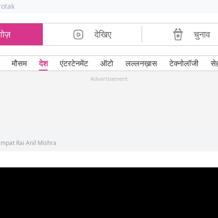
rotak
शोज़
देखिए
चुनाव
मौसम
देश
एंटरटेनमेंट
ऑटो
लल्लनख़ास
टेक्नोलॉजी
से
Advertisement
mpat Rai Anil Mishra