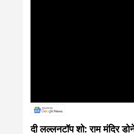
दी लल्लनटॉप शो: राम मंदिर डोनेश