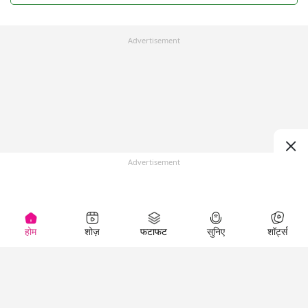
Advertisement
Advertisement
होम
शोज़
फटाफट
सुनिए
शॉर्ट्स
Top Shows
LallanKhas News
Entertainment
News
The Lallantop Show
Hindi Satire & Humor
Duniyadaari
Lallankhas Specials