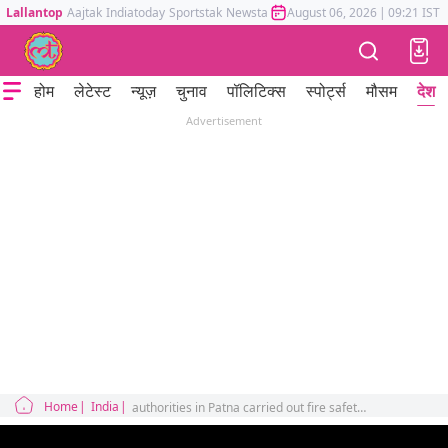
Lallantop
Aajtak
Indiatoday
Sportstak
Newstak
Mumbai Tak
August 06, 2026
Astrotak
|
09:21 IST
होम
लेटेस्ट
न्यूज़
चुनाव
पॉलिटिक्स
स्पोर्ट्स
मौसम
देश
Advertisement
Home
India
authorities in Patna carried out fire safety inspection educator Khan Sir coaching institutes identified several shortcomings related to fire safety compliance