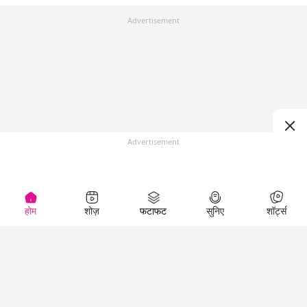
Advertisement
Advertisement
होम
शोज़
फटाफट
सुनिए
शॉर्ट्स
Top Shows
LallanKhas News
Entertainment
News
The Lallantop Show
Hindi Satire & Humor
Duniyadaari
Lallankhas Specials
Guest in the
Breaking News
Entertainment News
Newsroom
Top Political News
Hindi