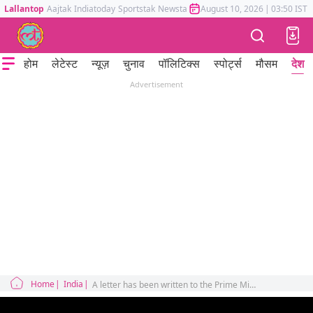
Lallantop
Aajtak
Indiatoday
Sportstak
Newstak
Mumbai Tak
August 10, 2026
Astrotak
|
03:50 IST
होम
लेटेस्ट
न्यूज़
चुनाव
पॉलिटिक्स
स्पोर्ट्स
मौसम
देश
Advertisement
Home
India
A letter has been written to the Prime Ministers of India and Pakistan calling for the normalization of relations and a reduction in tensions