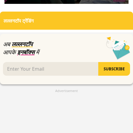
0
seconds
of
लल्लनटॉप ट्रेंडिंग
3
minutes,
49
seconds
अब
लल्लनटॉप
आपके
इनबॉक्स
में
SUBSCRIBE
Advertisement