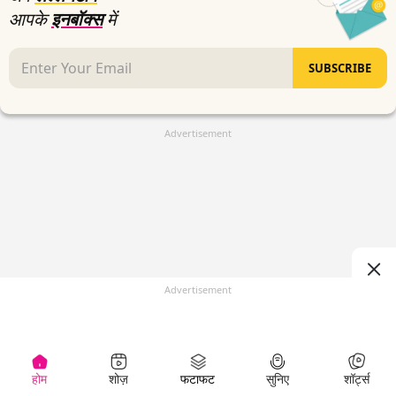
आपके
इनबॉक्स
में
SUBSCRIBE
Advertisement
Advertisement
होम
शोज़
फटाफट
सुनिए
शॉर्ट्स