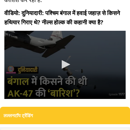
वीडियो: दुनियादारी: पश्चिम बंगाल में हवाई जहाज़ से किसने
हथियार गिराए थे? नील्स होल्क की कहानी क्या है?
0
seconds
of
लल्लनटॉप ट्रेंडिंग
11
minutes,
42
seconds