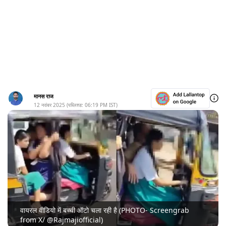
मानस राज
12 नवंबर 2025
(पब्लिश्ड:
06:19 PM
IST)
वायरल वीडियो में बच्ची ऑटो चला रही है (PHOTO- Screengrab
from X/ @Rajmajiofficial)