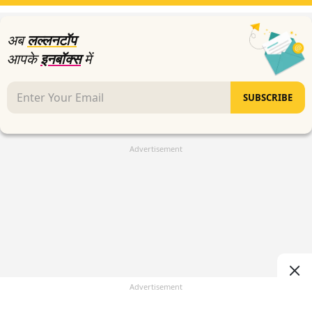
2
seconds
अब
लल्लनटॉप
आपके
इनबॉक्स
में
SUBSCRIBE
Advertisement
Advertisement