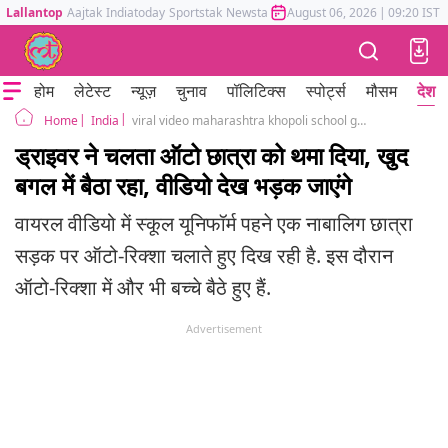
Lallantop
Aajtak
Indiatoday
Sportstak
Newstak
Mumbai Tak
August 06, 2026
Astrotak
|
09:20 IST
होम
लेटेस्ट
न्यूज़
चुनाव
पॉलिटिक्स
स्पोर्ट्स
मौसम
देश
India
viral video maharashtra khopoli school girl driving auto rickshaw in school uniform
Home
ड्राइवर ने चलता ऑटो छात्रा को थमा दिया, खुद
बगल में बैठा रहा, वीडियो देख भड़क जाएंगे
वायरल वीडियो में स्कूल यूनिफॉर्म पहने एक नाबालिग छात्रा
सड़क पर ऑटो-रिक्शा चलाते हुए दिख रही है. इस दौरान
ऑटो-रिक्शा में और भी बच्चे बैठे हुए हैं.
Advertisement