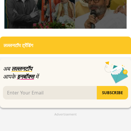
0
seconds
of
लल्लनटॉप ट्रेंडिंग
0
seconds
अब
लल्लनटॉप
आपके
इनबॉक्स
में
SUBSCRIBE
Advertisement