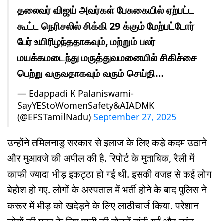
தலைவர் விஜய் அவர்கள் பேசுகையில் ஏற்பட்ட
கூட்ட நெரிசலில் சிக்கி 29 க்கும் மேற்பட்டோர்
பேர் உயிரிழந்ததாகவும், மற்றும் பலர்
மயக்கமடைந்து மருத்துவமனையில் சிகிச்சை
பெற்று வருவதாகவும் வரும் செய்தி…
— Edappadi K Palaniswami-
SayYEStoWomenSafety&AIADMK
(@EPSTamilNadu)
September 27, 2025
उन्होंने तमिलनाडु सरकार से इलाज के लिए कड़े कदम उठाने
और मुआवजे की अपील की है. रिपोर्ट के मुताबिक, रैली में
काफी ज्यादा भीड़ इकट्ठा हो गई थी. इसकी वजह से कई लोग
बेहोश हो गए. लोगों के अस्पताल में भर्ती होने के बाद पुलिस ने
करूर में भीड़ को खदेड़ने के लिए लाठीचार्ज किया. परेशान