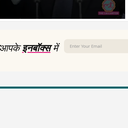
आपके
इनबॉक्स
में
LallanKhas News
Entertainment New
Hindi Satire & Humor
Entertainment News Hindi
Lallankhas Specials
Top stories Cinema
Breaking News
Entertainment Special New