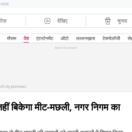
rotak
शोज़
देखिए
चुनाव
मौसम
देश
एंटरटेनमेंट
ऑटो
लल्लनख़ास
टेक्नोलॉजी
से
Advertisement
of city premises
नहीं बिकेगा मीट-मछली, नगर निगम का