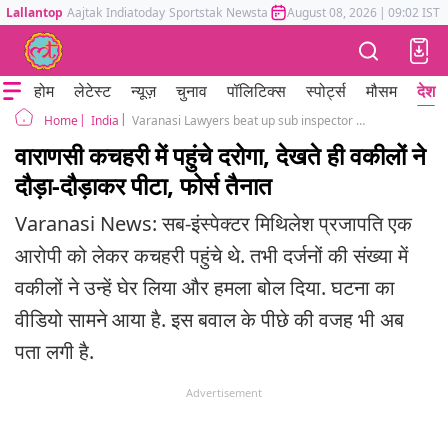
Lallantop
Aajtak
Indiatoday
Sportstak
Newstak
Mumbai Tak
August 08, 2026
Astrotak
|
09:02 IST
होम
लेटेस्ट
न्यूज़
चुनाव
पॉलिटिक्स
स्पोर्ट्स
मौसम
देश
India
Varanasi Lawyers beat up sub inspector in court heavy police force deployed
Home
वाराणसी कचहरी में पहुंचे दरोगा, देखते ही वकीलों ने
दौड़ा-दौड़ाकर पीटा, फोर्स तैनात
Varanasi News: सब-इंस्पेक्टर मिथिलेश प्रजापति एक
आरोपी को लेकर कचहरी पहुंचे थे. तभी दर्जनों की संख्या में
वकीलों ने उन्हें घेर लिया और हमला बोल दिया. घटना का
वीडियो सामने आया है. इस बवाल के पीछे की वजह भी अब
पता लगी है.
Advertisement