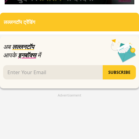
0
seconds
of
लल्लनटॉप ट्रेंडिंग
3
minutes,
0
अब
लल्लनटॉप
आपके
इनबॉक्स
में
SUBSCRIBE
Advertisement