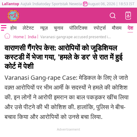
Lallantop
Aajtak
Indiatoday
Sportstak
Newstak
Mumbai Tak
August 06, 2026
Astrotak
|
18:53 IST
होम
लेटेस्ट
न्यूज़
चुनाव
पॉलिटिक्स
स्पोर्ट्स
मौसम
देश
India
Varanasi gangrape accused presented in court late night by Police
Home
वाराणसी गैंंगरेप केस: आरोपियों को जूडिशियल
कस्टडी में भेजा गया, 'हमले के डर' से रात में हुई
कोर्ट में पेशी
Varanasi Gang-rape Case: मेडिकल के लिए ले जाते
वक़्त आरोपियों पर भीम आर्मी के सदस्यों ने हमले की कोशिश
की. इन लोगों ने आरोपी इमरान का बाल पकड़कर खींच लिया
और उसे पीटने की भी कोशिश की. हालांकि, पुलिस ने बीच-
बचाव किया और आरोपियों को उनसे बचा लिया.
Advertisement