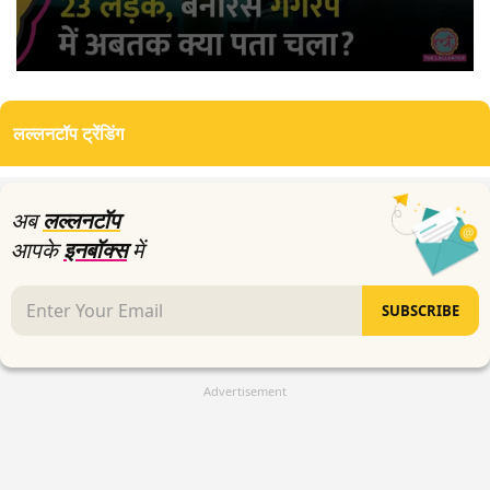
0
seconds
of
लल्लनटॉप ट्रेंडिंग
3
minutes,
20
seconds
अब
लल्लनटॉप
आपके
इनबॉक्स
में
SUBSCRIBE
Advertisement