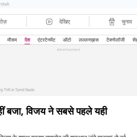
rotak
शोज़
देखिए
चुनाव
मौसम
देश
एंटरटेनमेंट
ऑटो
लल्लनख़ास
टेक्नोलॉजी
से
Advertisement
y TVK in Tamil Nadu
 नहीं बजा, विजय ने सबसे पहले यही