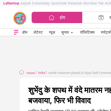
Lallantop
Aajtak
Indiatoday
Sportstak
Newstak
Mumbai Tak
Ast
होम
⌄
चुनाव
होम
लेटेस्ट
न्यूज़
पॉलिटिक्स
स्पोर्ट्स
India
vande mataram played at Vijay Oath Ceremon
Home
शुभेंदु के शपथ में वंदे मातरम
बजवाया, फिर भी विवाद