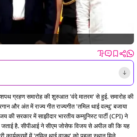
 शपथ ग्रहण समारोह की शुरुआत 'वंदे मातरम' से हुई. समारोह की
्रगान और अंत में राज्य गीत राज्यगीत 'तमिल थाई वल्थु' बजाया
िजय की सरकार में साझीदार भारतीय कम्युनिस्ट पार्टी (CPI) ने
्ति जताई है. सीपीआई ने सीएम जोसेफ विजय से अपील की कि यह
र्यक्रमों में 'तमिल थाई वाज़्थु' को पहला स्थान मिले.