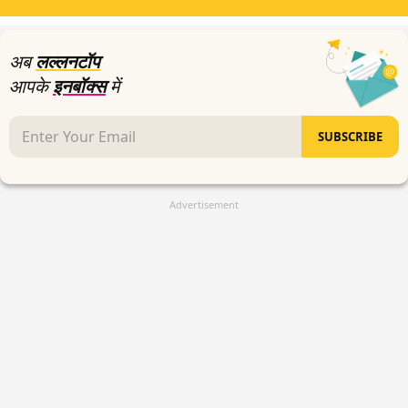
seconds
अब
लल्लनटॉप
आपके
इनबॉक्स
में
SUBSCRIBE
Advertisement