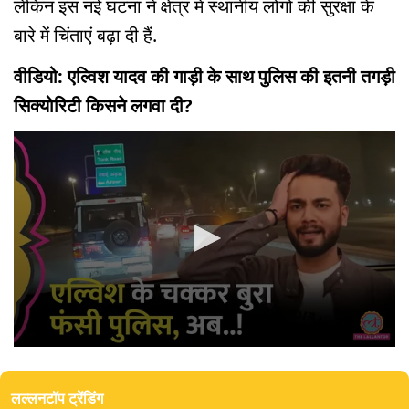
लेकिन इस नई घटना ने क्षेत्र में स्थानीय लोगों की सुरक्षा के
बारे में चिंताएं बढ़ा दी हैं.
वीडियो: एल्विश यादव की गाड़ी के साथ पुलिस की इतनी तगड़ी
सिक्योरिटी किसने लगवा दी?
0
seconds
of
लल्लनटॉप ट्रेंडिंग
0