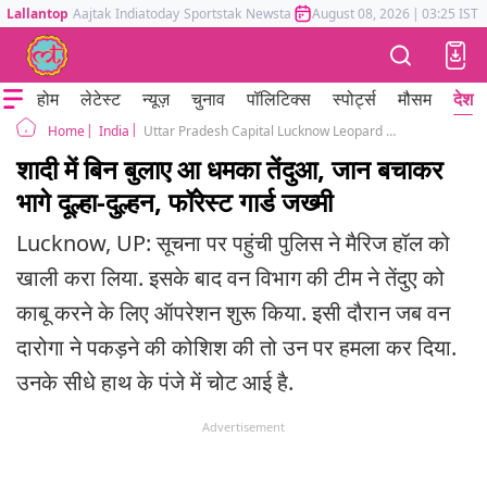
Lallantop
Aajtak
Indiatoday
Sportstak
Newstak
Mumbai Tak
August 08, 2026
Astrotak
|
03:25 IST
होम
लेटेस्ट
न्यूज़
चुनाव
पॉलिटिक्स
स्पोर्ट्स
मौसम
देश
India
Uttar Pradesh Capital Lucknow Leopard Entered in Wedding, Baraat Was Stunned,
Home
शादी में बिन बुलाए आ धमका तेंदुआ, जान बचाकर
भागे दूल्हा-दुल्हन, फॉरेस्ट गार्ड जख्मी
Lucknow, UP: सूचना पर पहुंची पुलिस ने मैरिज हॉल को
खाली करा लिया. इसके बाद वन विभाग की टीम ने तेंदुए को
काबू करने के लिए ऑपरेशन शुरू किया. इसी दौरान जब वन
दारोगा ने पकड़ने की कोशिश की तो उन पर हमला कर दिया.
उनके सीधे हाथ के पंजे में चोट आई है.
Advertisement