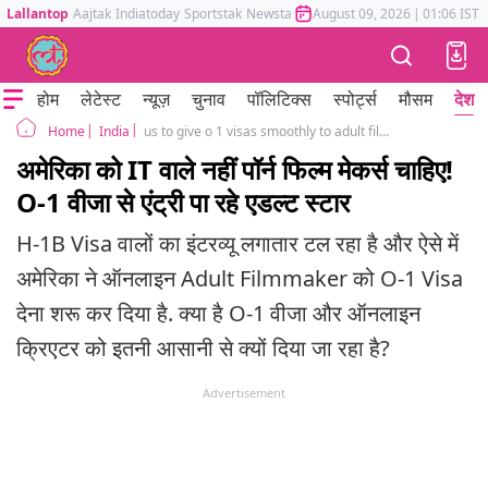
Lallantop
Aajtak
Indiatoday
Sportstak
Newstak
Mumbai Tak
August 09, 2026
Astrotak
|
01:06 IST
होम
लेटेस्ट
न्यूज़
चुनाव
पॉलिटिक्स
स्पोर्ट्स
मौसम
देश
India
us to give o 1 visas smoothly to adult filmakers h1 b visa aaplicants standby
Home
अमेरिका को IT वाले नहीं पॉर्न फिल्म मेकर्स चाहिए!
O-1 वीजा से एंट्री पा रहे एडल्ट स्टार
H-1B Visa वालों का इंटरव्यू लगातार टल रहा है और ऐसे में
अमेरिका ने ऑनलाइन Adult Filmmaker को O-1 Visa
देना शरू कर दिया है. क्या है O-1 वीजा और ऑनलाइन
क्रिएटर को इतनी आसानी से क्यों दिया जा रहा है?
Advertisement