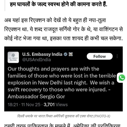
हम घायलों के जल्द स्वस्थ होने की कामना करते हैं.
अब यहां इस रिएक्शन को देखें तो ये बहुत ही नपा-तुला
रिएक्शन था. ये शब्द राजदूत सर्गियो गोर के थे, या वाशिंगटन से
कोई नोट भेजा गया था, इसका पता शायद ही कभी चल सकेगा.
दिल्ली धमाके पर भारत स्थित अमेरिकी दूतावास की एक्स पोस्ट (PHOTO-X)
दूसरी तरफ पाकिस्तान के मामले में, अमेरिका की प्रतिक्रिया