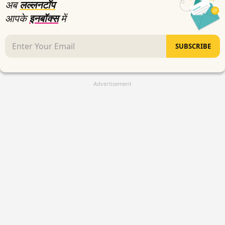
अब
लल्लनटॉप
आपके
इनबॉक्स
में
SUBSCRIBE
Advertisement