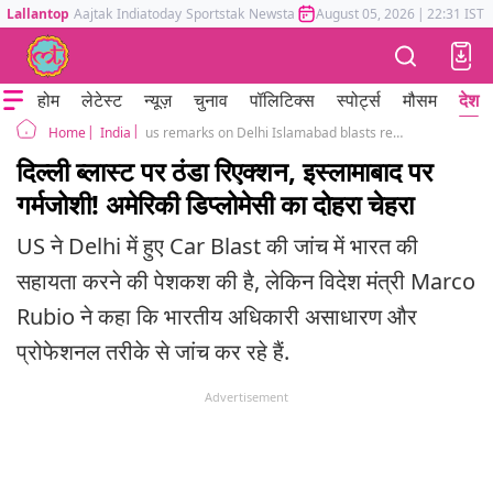
Lallantop
Aajtak
Indiatoday
Sportstak
Newstak
Mumbai Tak
August 05, 2026
Astrotak
|
22:31 IST
होम
लेटेस्ट
न्यूज़
चुनाव
पॉलिटिक्स
स्पोर्ट्स
मौसम
देश
India
us remarks on Delhi Islamabad blasts reveal Trump bias about both nations
Home
दिल्ली ब्लास्ट पर ठंडा रिएक्शन, इस्लामाबाद पर
गर्मजोशी! अमेरिकी डिप्लोमेसी का दोहरा चेहरा
US ने Delhi में हुए Car Blast की जांच में भारत की
सहायता करने की पेशकश की है, लेकिन विदेश मंत्री Marco
Rubio ने कहा कि भारतीय अधिकारी असाधारण और
प्रोफेशनल तरीके से जांच कर रहे हैं.
Advertisement