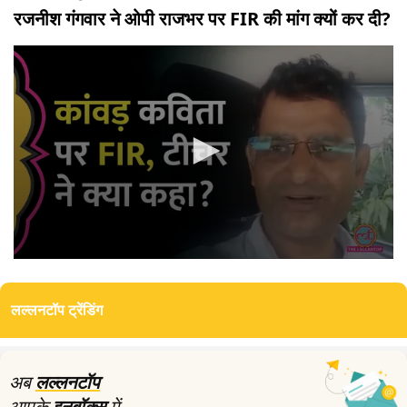
रजनीश गंगवार ने ओपी राजभर पर FIR की मांग क्यों कर दी?
0
seconds
of
लल्लनटॉप ट्रेंडिंग
0
seconds
अब
लल्लनटॉप
आपके
इनबॉक्स
में