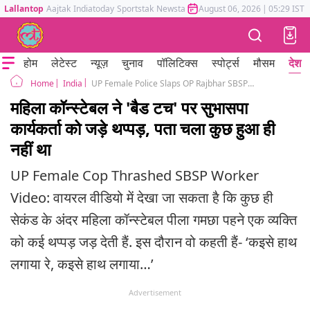
Lallantop
Aajtak
Indiatoday
Sportstak
Newstak
Mumbai Tak
August 06, 2026
Astrotak
|
05:29 IST
होम
लेटेस्ट
न्यूज़
चुनाव
पॉलिटिक्स
स्पोर्ट्स
मौसम
देश
India
UP Female Police Slaps OP Rajbhar SBSP Worker After Bad Touch Ghazipur Police
Home
महिला कॉन्स्टेबल ने 'बैड टच' पर सुभासपा
कार्यकर्ता को जड़े थप्पड़, पता चला कुछ हुआ ही
नहीं था
UP Female Cop Thrashed SBSP Worker
Video: वायरल वीडियो में देखा जा सकता है कि कुछ ही
सेकंड के अंदर महिला कॉन्स्टेबल पीला गमछा पहने एक व्यक्ति
को कई थप्पड़ जड़ देती हैं. इस दौरान वो कहती हैं- ‘कइसे हाथ
लगाया रे, कइसे हाथ लगाया…’
Advertisement