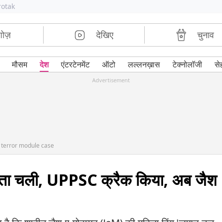
rotak
शोज़
देखिए
चुनाव
मौसम
देश
एंटरटेनमेंट
ऑटो
लल्लनख़ास
टेक्नोलॉजी
से
Advertisement
 terror module case
पता चली, UPPSC क्रैक किया, अब जैश