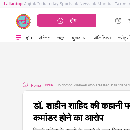
Lallantop
Aajtak
Indiatoday
Sportstak
Newstak
Mumbai Tak
Ast
होम
⌄
चुनाव
होम
लेटेस्ट
न्यूज़
पॉलिटिक्स
स्पोर्ट्स
India
up doctor Shaheen who arrested in faridabad
Home
डॉ. शाहीन शाहिद की कहानी 
कमांडर होने का आरोप