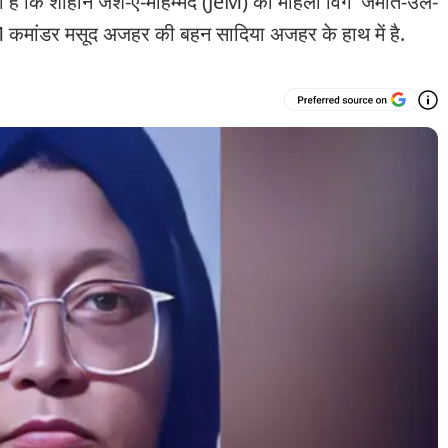
 गया है कि शाहीन जैश-ए-मोहम्मद (JeM) की महिला विंग 'जमात-उल-
 कमांडर मसूद अजहर की बहन सादिया अजहर के हाथ में है.