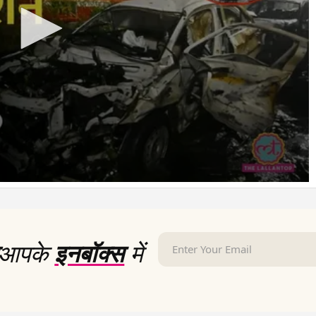
आपके
इनबॉक्स
में