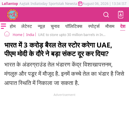
Lallantop
Aajtak
Indiatoday
Sportstak
Newstak
Mumbai Tak
August 06, 2026
Astrotak
|
13:34 IST
होम
लेटेस्ट
न्यूज़
चुनाव
पॉलिटिक्स
स्पोर्ट्स
मौसम
देश
India
UAE to store upto 30 million barrels in India Strategic Petroleum Reserve
Home
भारत में 3 करोड़ बैरल तेल स्टोर करेगा UAE,
पीएम मोदी के दौरे ने बड़ा संकट दूर कर दिया?
भारत के अंडरग्राउंड तेल भंडारण केंद्र विशाखापत्तनम,
मंगलुरु और पडूर में मौजूद है. इनमें कच्चे तेल का भंडार है जिसे
आपात स्थिति में निकाला जा सकता है.
Advertisement