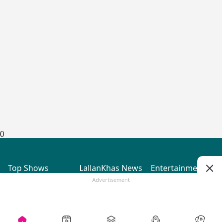
(
)
Top Shows
LallanKhas News
Entertainment
News
The Lallantop Show
Hindi Satire & Humor
Advertisement
Duniyadaari
Lallankhas Specials
Guest in the
Breaking News
Entertainment News
Newsroom
Top Political News
Hindi
Netanagri
Hindi
Top stories Cinema
Lallantop Baithki
Top History News
Entertainment Special
Kharcha Paani
Real Stories News
News
Aasan Bhasha Mein
Latest Political News
Top movies series