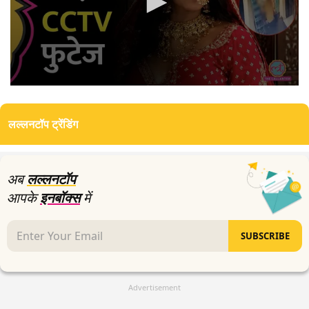
0
seconds
of
लल्लनटॉप ट्रेंडिंग
0
seconds
अब
लल्लनटॉप
आपके
इनबॉक्स
में
SUBSCRIBE
Advertisement