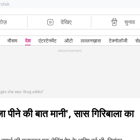
rotak
शोज़
देखिए
चुनाव
मौसम
देश
एंटरटेनमेंट
ऑटो
लल्लनख़ास
टेक्नोलॉजी
से
Advertisement
ges she was 'drug addict'
ंजा पीने की बात मानी', सास गिरिबाला का