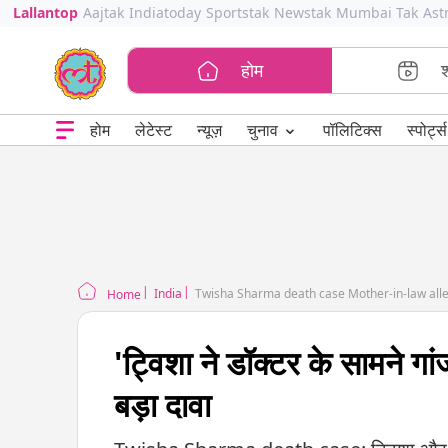
Lallantop
Aajtak
Indiatoday
Sportstak
Newstak
Mumbai Tak
Ast
होम
⌄
चुनाव
होम
लेटेस्ट
न्यूज़
पॉलिटिक्स
स्पोर्ट्स
India
Twisha Sharma death case Mother-in-law alle
Home
'ट्विशा ने डॉक्टर के सामने गा
बड़ा दावा