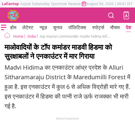
Lallantop
Aajtak
Indiatoday
Sportstak
Newstak
Mumbai Tak
August 06, 2026
Astrotak
|
08:41 IST
होम
लेटेस्ट
न्यूज़
चुनाव
पॉलिटिक्स
स्पोर्ट्स
मौसम
देश
India
top maoist commander madvi hidma killed in encounter had bounty of 50 lakh
Home
माओवादियों के टॉप कमांडर माडवी हिडमा को
सुरक्षाबलों ने एनकाउंटर में मार गिराया
Madvi Hidima का एनकाउंटर आंध्र प्रदेश के Alluri
Sitharamaraju District के Maredumilli Forest में
हुआ है. इस एनकाउंटर में कुल 6 से अधिक विद्रोही मारे गए हैं.
इस एनकाउंटर में हिडमा की पत्नी राजे ऊर्फ राजक्का भी मारी
गई है.
Advertisement