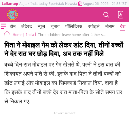
Lallantop
Aajtak
Indiatoday
Sportstak
Newstak
Mumbai Tak
August 06, 2026
Astrotak
|
21:33 IST
होम
लेटेस्ट
न्यूज़
चुनाव
पॉलिटिक्स
स्पोर्ट्स
मौसम
देश
India
Three children leave home after father scold them for mobile games
Home
पिता ने मोबाइल गेम को लेकर डांट दिया, तीनों बच्चों
ने देर रात घर छोड़ दिया, अब तक नहीं मिले
बच्चे दिन-रात मोबाइल पर गेम खेलते थे. पत्नी ने इस बात की
शिकायत अपने पति से की. इसके बाद पिता ने तीनों बच्चों को
डांट लगाई और मोबाइल का सिमकार्ड निकाल दिया. दावा है
कि इसके बाद तीनों बच्चे देर रात माता-पिता के सोते समय घर
से निकल गए.
Advertisement