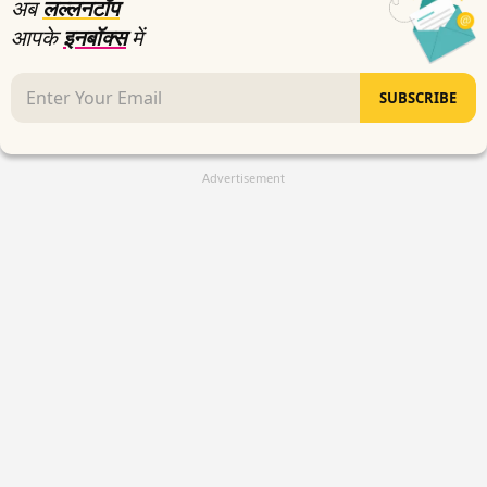
अब
लल्लनटॉप
आपके
इनबॉक्स
में
SUBSCRIBE
Advertisement