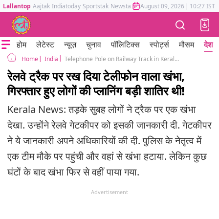
Lallantop
Aajtak
Indiatoday
Sportstak
Newstak
Mumbai Tak
August 09, 2026
Astrotak
|
10:27 IST
होम
लेटेस्ट
न्यूज़
चुनाव
पॉलिटिक्स
स्पोर्ट्स
मौसम
देश
India
Telephone Pole on Railway Track in Kerala Planned to Remove Cast Iron and Buy Alcohol
Home
रेलवे ट्रैक पर रख दिया टेलीफोन वाला खंभा,
गिरफ्तार हुए लोगों की प्लानिंग बड़ी शातिर थी!
Kerala News: तड़के सुबह लोगों ने ट्रैक पर एक खंभा
देखा. उन्होंने रेलवे गेटकीपर को इसकी जानकारी दी. गेटकीपर
ने ये जानकारी अपने अधिकारियों की दी. पुलिस के नेतृत्व में
एक टीम मौके पर पहुंची और वहां से खंभा हटाया. लेकिन कुछ
घंटों के बाद खंभा फिर से वहीं पाया गया.
Advertisement