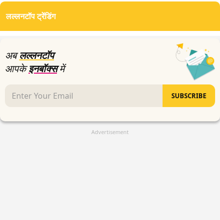
of
लल्लनटॉप ट्रेंडिंग
0
seconds
अब
लल्लनटॉप
आपके
इनबॉक्स
में
SUBSCRIBE
Advertisement