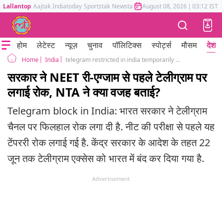
Lallantop
Aajtak
Indiatoday
Sportstak
Newstak
Mumbai Tak
August 08, 2026
Astrotak
|
03:12 IST
होम
लेटेस्ट
न्यूज़
चुनाव
पॉलिटिक्स
स्पोर्ट्स
मौसम
देश
India
telegram restricted in india temporarily amid re neet exam nta alleges fraud paper leak
Home
सरकार ने NEET री-एग्जाम से पहले टेलीग्राम पर
लगाई रोक, NTA ने क्या वजह बताई?
Telegram block in India: भारत सरकार ने टेलीग्राम
चैनल पर फिलहाल रोक लगा दी है. नीट की परीक्षा से पहले यह
टेंपररी रोक लगाई गई है. केंद्र सरकार के आदेश के तहत 22
जून तक टेलीग्राम एक्सेस को भारत में बंद कर दिया गया है.
Advertisement