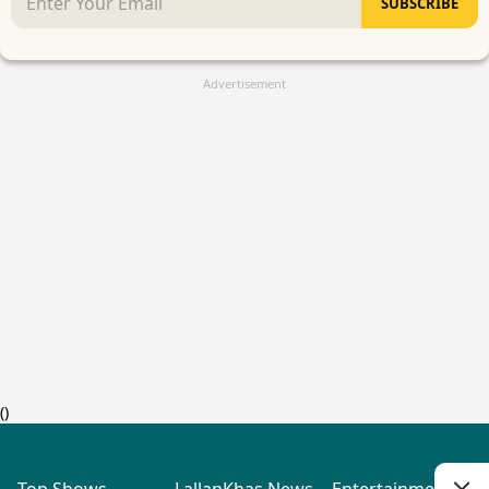
SUBSCRIBE
Advertisement
(
)
Top Shows
LallanKhas News
Entertainment