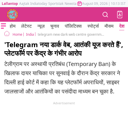
Lallantop
Aajtak
Indiatoday
Sportstak
Newstak
Mumbai Tak
August 09, 2026
Astrotak
|
10:13 IST
होम
लेटेस्ट
न्यूज़
चुनाव
पॉलिटिक्स
स्पोर्ट्स
मौसम
देश
India
telegram new dark web centre government claims delhi high court ban hearing
Home
'Telegram नया डार्क वेब, आतंकी यूज करते हैं',
प्लेटफॉर्म पर केंद्र के गंभीर आरोप
टेलीग्राम पर अस्थायी प्रतिबंध (Temporary Ban) के
खिलाफ दायर याचिका पर सुनवाई के दौरान केंद्र सरकार ने
दिल्ली हाई कोर्ट में कहा कि यह प्लेटफॉर्म अपराधियों, साइबर
जालसाजों और आतंकियों का पसंदीदा माध्यम बन चुका है.
Advertisement