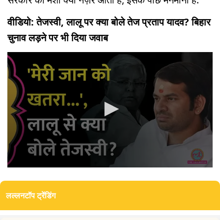
वीडियो: तेजस्वी, लालू पर क्या बोले तेज प्रताप यादव? बिहार
चुनाव लड़ने पर भी दिया जवाब
0
seconds
of
लल्लनटॉप ट्रेंडिंग
8
minutes,
19
seconds