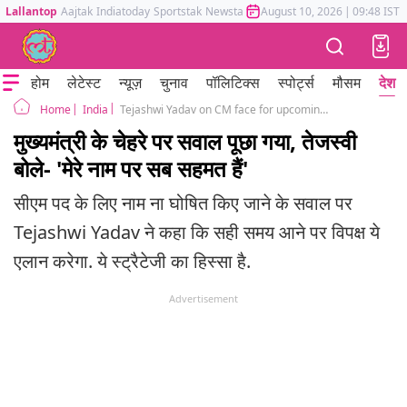
Lallantop
Aajtak
Indiatoday
Sportstak
Newstak
Mumbai Tak
August 10, 2026
Astrotak
|
09:48 IST
होम
लेटेस्ट
न्यूज़
चुनाव
पॉलिटिक्स
स्पोर्ट्स
मौसम
देश
India
Tejashwi Yadav on CM face for upcoming Bihar Election
Home
मुख्यमंत्री के चेहरे पर सवाल पूछा गया, तेजस्वी
बोले- 'मेरे नाम पर सब सहमत हैं'
सीएम पद के लिए नाम ना घोषित किए जाने के सवाल पर
Tejashwi Yadav ने कहा कि सही समय आने पर विपक्ष ये
एलान करेगा. ये स्ट्रैटेजी का हिस्सा है.
Advertisement