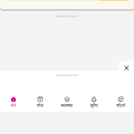
Advertisement
Advertisement
होम
शोज़
फटाफट
सुनिए
शॉर्ट्स
(
)
Top Shows
LallanKhas News
Entertainment
The Lallantop Show
Hindi Satire & Humor