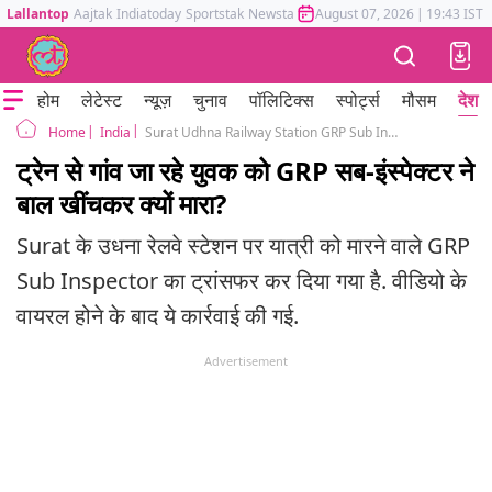
Lallantop
Aajtak
Indiatoday
Sportstak
Newstak
Mumbai Tak
August 07, 2026
Astrotak
|
19:43 IST
होम
लेटेस्ट
न्यूज़
चुनाव
पॉलिटिक्स
स्पोर्ट्स
मौसम
देश
India
Surat Udhna Railway Station GRP Sub Inspector Assaulted Traveller Got Transferred Gujarat
Home
ट्रेन से गांव जा रहे युवक को GRP सब-इंस्पेक्टर ने
बाल खींचकर क्यों मारा?
Surat के उधना रेलवे स्टेशन पर यात्री को मारने वाले GRP
Sub Inspector का ट्रांसफर कर दिया गया है. वीडियो के
वायरल होने के बाद ये कार्रवाई की गई.
Advertisement