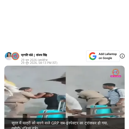
प्रगति पांडे
|
संजय सिंह
29 जून 2026
(अपडेटेड:
29 जून 2026
,
08:13 PM
IST)
सूरत में यात्री को मारने वाले GRP सब-इंस्पेक्टर का ट्रांसफर हो गया.
(फोटो- इंडिया टुडे)