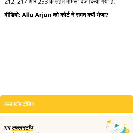
212, 217 और 233 के तहत मामला दर्ज किया गया है.
वीडियो: Allu Arjun को कोर्ट ने समन क्यों भेजा?
लल्लनटॉप ट्रेंडिंग
अब
लल्लनटॉप