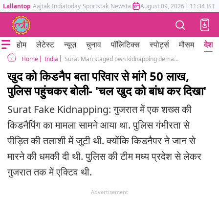
Lallantop
Aajtak
Indiatoday
Sportstak
Newstak
Mumbai Tak
August 09, 2026
Astrotak
|
11:34 IST
होम
लेटेस्ट
न्यूज़
चुनाव
पॉलिटिक्स
स्पोर्ट्स
मौसम
देश
India
Surat Man staged own kidnapping demanded ransom 50 lakh from family
Home
खुद को किडनैप बता परिवार से मांगे 50 लाख,
पुलिस पहुंचकर बोली- 'चल खुद को बांध कर दिखा'
Surat Fake Kidnapping: गुजरात में एक शख्स की
किडनैपिंग का मामला सामने आया था. पुलिस गंभीरता से
पीड़ित की तलाशी में जुटी थी. क्योंकि किडनैपर ने जान से
मारने की धमकी दी थी. पुलिस की टीम मध्य प्रदेश से लेकर
गुजरात तक में एक्टिव थी.
Advertisement