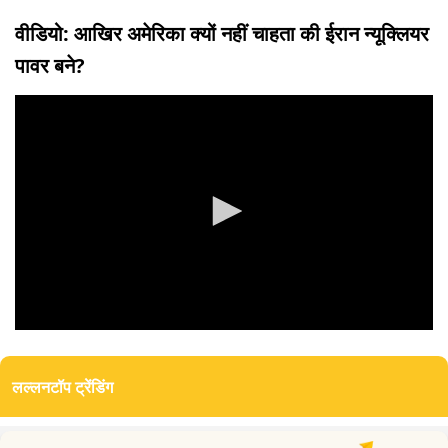
वीडियो: आखिर अमेरिका क्यों नहीं चाहता की ईरान न्यूक्लियर
पावर बने?
0
seconds
of
लल्लनटॉप ट्रेंडिंग
3
minutes,
44
seconds