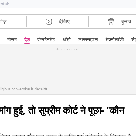
rotak
शोज़
देखिए
चुनाव
मौसम
देश
एंटरटेनमेंट
ऑटो
लल्लनख़ास
टेक्नोलॉजी
से
Advertisement
igious conversion is deceitful
ांग हुई, तो सुप्रीम कोर्ट ने पूछा- 'कौन