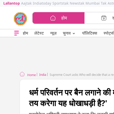
Lallantop
Aajtak
Indiatoday
Sportstak
Newstak
Mumbai Tak
Ast
होम
⌄
चुनाव
होम
लेटेस्ट
न्यूज़
पॉलिटिक्स
स्पोर्ट्स
India
Supreme Court asks Who will decide that a rel
Home
धर्म परिवर्तन पर बैन लगाने की म
तय करेगा यह धोखाधड़ी है?'