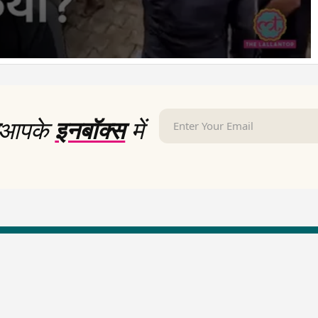
आपके
इनबॉक्स
में
LallanKhas News
Entertainment New
Hindi Satire & Humor
Entertainment News Hindi
Lallankhas Specials
Top stories Cinema