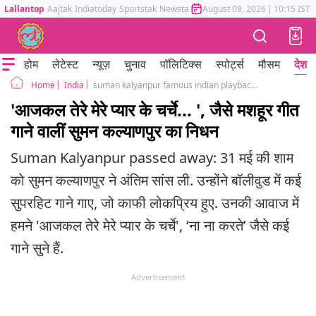
Lallantop
Aajtak
Indiatoday
Sportstak
Newstak
Mumbai Tak
August 09, 2026
Astrotak
|
10:15 IST
होम
लेटेस्ट
न्यूज़
चुनाव
पॉलिटिक्स
स्पोर्ट्स
मौसम
देश
India
suman kalyanpur famous indian playback singer died at age 89 songs
Home
'आजकल तेरे मेरे प्यार के चर्चे... ', जैसे मशहूर गीत
गाने वालीं सुमन कल्याणपुर का निधन
Suman Kalyanpur passed away: 31 मई की शाम
को सुमन कल्याणपुर ने अंतिम सांस ली. उन्होंने बॉलीवुड में कई
सुपरहिट गाने गाए, जो काफी लोकप्रिय हुए. उनकी आवाज में
हमने 'आजकल तेरे मेरे प्यार के चर्चे', ‘ना ना करते’ जैसे कई
गाने सुने हैं.
Advertisement