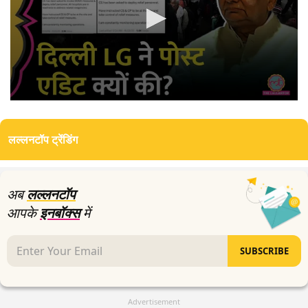
0
seconds
of
लल्लनटॉप ट्रेंडिंग
0
seconds
अब
लल्लनटॉप
आपके
इनबॉक्स
में
SUBSCRIBE
Advertisement