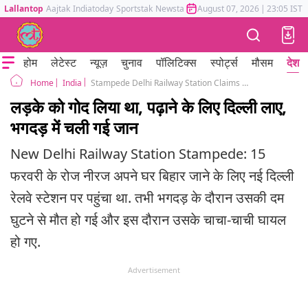
Lallantop
Aajtak
Indiatoday
Sportstak
Newstak
Mumbai Tak
August 07, 2026
Astrotak
|
23:05 IST
होम
लेटेस्ट
न्यूज़
चुनाव
पॉलिटिक्स
स्पोर्ट्स
मौसम
देश
India
Stampede Delhi Railway Station Claims 18 Lives Including 12-Year-Old Neeraj Paswan
Home
लड़के को गोद लिया था, पढ़ाने के लिए दिल्ली लाए,
भगदड़ में चली गई जान
New Delhi Railway Station Stampede: 15
फरवरी के रोज नीरज अपने घर बिहार जाने के लिए नई दिल्ली
रेलवे स्टेशन पर पहुंचा था. तभी भगदड़ के दौरान उसकी दम
घुटने से मौत हो गई और इस दौरान उसके चाचा-चाची घायल
हो गए.
Advertisement