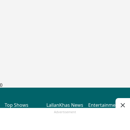
(
)
Top Shows
LallanKhas News
Entertainment
News
The Lallantop Show
Hindi Satire & Humor
Advertisement
Duniyadaari
Lallankhas Specials
Guest in the
Breaking News
Entertainment News
Newsroom
Top Political News
Hindi
Netanagri
Hindi
Top stories Cinema
Lallantop Baithki
Top History News
Entertainment Special