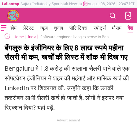
Lallantop
Aajtak
Indiatoday
Sportstak
Newstak
Mumbai Tak
August 08, 2026
Astrotak
|
23:47 IST
होम
लेटेस्ट
न्यूज़
चुनाव
पॉलिटिक्स
स्पोर्ट्स
मौसम
देश
India
Software engineer living expense in Bengaluru 1 8 crores package half salary spent linkedin
Home
बेंगलुरु के इंजीनियर के लिए 8 लाख रुपये महीना
सैलरी भी कम, खर्चों की लिस्ट में शौक भी दिख गए
Bengaluru में 1.8 करोड़ की सालाना सैलरी पाने वाले एक
सॉफ्टवेयर इंजीनियर ने शहर की महंगाई और मासिक खर्च की
LinkedIn पर शिकायत की. उन्होंने कहा कि उनकी
तकरीबन आधी सैलरी खर्च हो जाती है. लोगों ने इसपर क्या
रिएक्शन दिया? यहां पढ़ें.
Advertisement