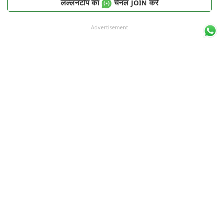
लल्लनटॉप का
चैनल
करें
JOIN
Advertisement