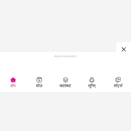
Advertisement
होम
शोज़
फटाफट
सुनिए
शॉर्ट्स
(
)
Top Shows
LallanKhas News
Entertainment
News
The Lallantop Show
Hindi Satire & Humor
Duniyadaari
Lallankhas Specials
Guest in the
Breaking News
Entertainment News
Newsroom
Top Political News
Hindi
Netanagri
Hindi
Top stories Cinema