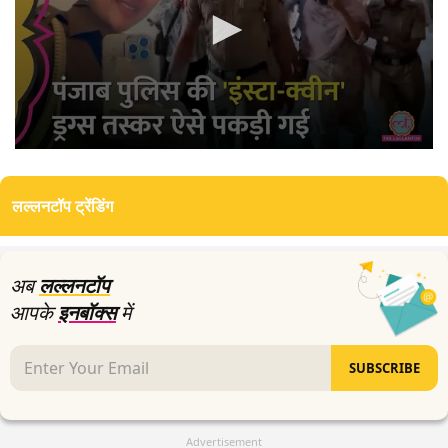
0
seconds
of
लल्लनटॉप ट्रेंडिंग
4
minutes,
0
अब
लल्लनटॉप
आपके
इनबॉक्स
में
SUBSCRIBE
Advertisement