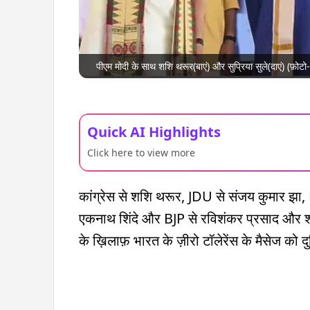
पीएम मोदी के साथ शशि थरूर(बाएं) और सुप्रिया सुले(दाएं) (फ़ोटो
Quick AI Highlights
Click here to view more
कांग्रेस से शशि थरूर, JDU से संजय कुमार झा,
एकनाथ शिंदे और BJP से रविशंकर प्रसाद और श्र
के ख़िलाफ़ भारत के ज़ीरो टॉलेरेंस के मैसेज को दु