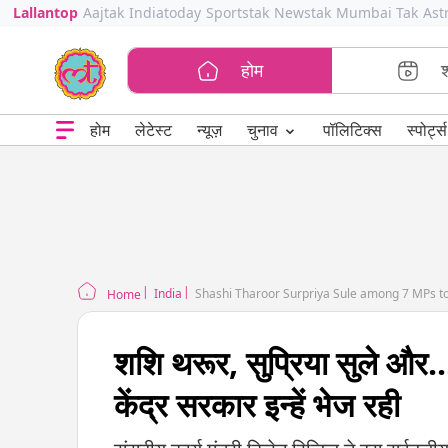
Lallantop
Aajtak
Indiatoday
Sportstak
Newstak
Mumbai Tak
Ast
होम
⌄
चुनाव
होम
लेटेस्ट
न्यूज़
पॉलिटिक्स
स्पोर्ट्स
India
Shashi Tharoor Surpriya Sule among 7 MPs to b
Home
शशि थरूर, सुप्रिया सुले और..
केंद्र सरकार इन्हें भेज रही