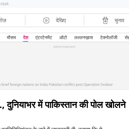
rotak
शोज़
देखिए
चुनाव
मौसम
देश
एंटरटेनमेंट
ऑटो
लल्लनख़ास
टेक्नोलॉजी
से
Advertisement
rief foreign nations on India-Pakistan conflict post Operation Sindoor
., दुनियाभर में पाकिस्तान की पोल खोलने