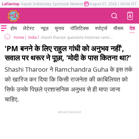
Lallantop
Aajtak
Indiatoday
Sportstak
Newstak
Mumbai Tak
August 07, 2026
Astrotak
|
06:04 IST
होम
लेटेस्ट
न्यूज़
चुनाव
पॉलिटिक्स
स्पोर्ट्स
मौसम
देश
India
shashi tharoor questions historian ramchandra guha over asking rahul gandhi qualification
Home
'PM बनने के लिए राहुल गांधी को अनुभव नहीं',
सवाल पर थरूर ने पूछा, 'मोदी के पास कितना था?'
Shashi Tharoor ने Ramchandra Guha के इस तर्क
को खारिज कर दिया कि किसी राजनेता की काबिलियत को
सिर्फ उनके पिछले प्रशासनिक अनुभव से ही मापा जाना
चाहिए.
Advertisement