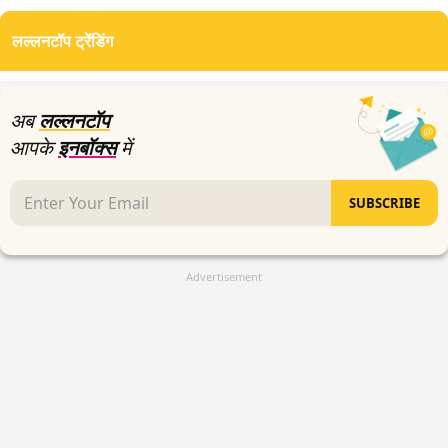
seconds
of
लल्लनटॉप ट्रेंडिंग
5
minutes,
54
seconds
अब
लल्लनटॉप
आपके
इनबॉक्स
में
SUBSCRIBE
Advertisement