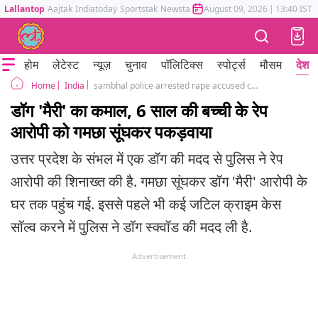
Lallantop
Aajtak
Indiatoday
Sportstak
Newstak
Mumbai Tak
August 09, 2026
Astrotak
|
13:40 IST
होम
लेटेस्ट
न्यूज़
चुनाव
पॉलिटिक्स
स्पोर्ट्स
मौसम
देश
India
sambhal police arrested rape accused caught with help of dog mary uttar pradesh
Home
डॉग 'मैरी' का कमाल, 6 साल की बच्ची के रेप
आरोपी को गमछा सूंघकर पकड़वाया
उत्तर प्रदेश के संभल में एक डॉग की मदद से पुलिस ने रेप
आरोपी की शिनाख्त की है. गमछा सूंघकर डॉग 'मैरी' आरोपी के
घर तक पहुंच गई. इससे पहले भी कई जटिल क्राइम केस
सॉल्व करने में पुलिस ने डॉग स्क्वॉड की मदद ली है.
Advertisement