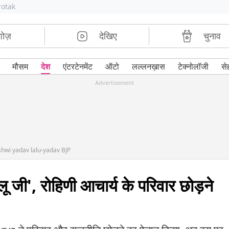
rotak
शोज़
देखिए
चुनाव
मौसम
देश
एंटरटेनमेंट
ऑटो
लल्लनख़ास
टेक्नोलॉजी
से
Advertisement
ashwi yadav lalu-yadav BJP
ू जी', रोहिणी आचार्य के परिवार छोड़ने