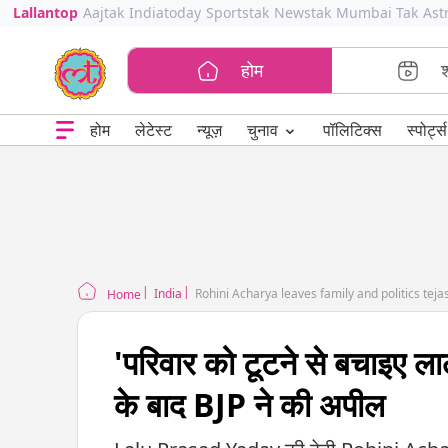
Lallantop
Aajtak
Indiatoday
Sportstak
Newstak
Mumbai Tak
Ast
होम
⌄
चुनाव
होम
लेटेस्ट
न्यूज़
पॉलिटिक्स
स्पोर्ट्स
India
Rohini Acharya leaves family and politics tej
Home
'परिवार को टूटने से बचाइए लाल
के बाद BJP ने की अपील