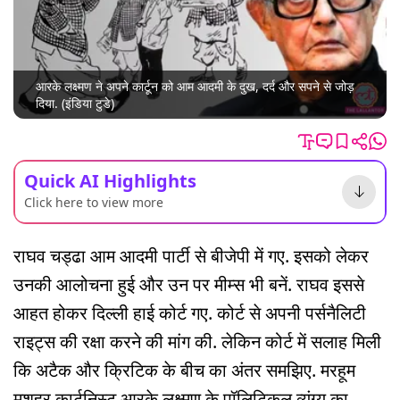
आरके लक्ष्मण ने अपने कार्टून को आम आदमी के दुख, दर्द और सपने से जोड़
दिया. (इंडिया टुडे)
Quick AI Highlights
Click here to view more
राघव चड्ढा आम आदमी पार्टी से बीजेपी में गए. इसको लेकर
उनकी आलोचना हुई और उन पर मीम्स भी बनें. राघव इससे
आहत होकर दिल्ली हाई कोर्ट गए. कोर्ट से अपनी पर्सनैलिटी
राइट्स की रक्षा करने की मांग की. लेकिन कोर्ट में सलाह मिली
कि अटैक और क्रिटिक के बीच का अंतर समझिए. मरहूम
मशहूर कार्टूनिस्ट आरके लक्ष्मण के पॉलिटिकल व्यंग्य का