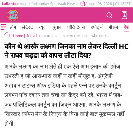
Lallantop
Aajtak
Indiatoday
Sportstak
Newstak
Mumbai Tak
August 08, 2026
Astrotak
|
01:15 IST
होम
लेटेस्ट
न्यूज़
चुनाव
पॉलिटिक्स
स्पोर्ट्स
मौसम
देश
India
rk laxman a eminent cartoonist who derrived common man the uncommon character
Home
कौन थे आरके लक्ष्मण जिनका नाम लेकर दिल्ली HC
ने राघव चड्ढा को वापस लौटा दिया?
आरके लक्ष्मण का नाम लेते ही एक ऐसे आम इंसान की इमेज
उभरती है जो आस-पास कहीं न कहीं मौजूद है. अंग्रेजी
अखबार टाइम्स ऑफ इंडिया के पहले पन्ने पर उनके कार्टून
लगभग पांच दशक तक चर्चा का केंद्र बने रहे. भारत में जब-
जब पॉलिटिकल कार्टून का जिक्र आएगा, आरके लक्ष्मण के
किरदार कॉमन मैन के जिक्र के बिना कोई बात मुकम्मल नहीं
होगी.