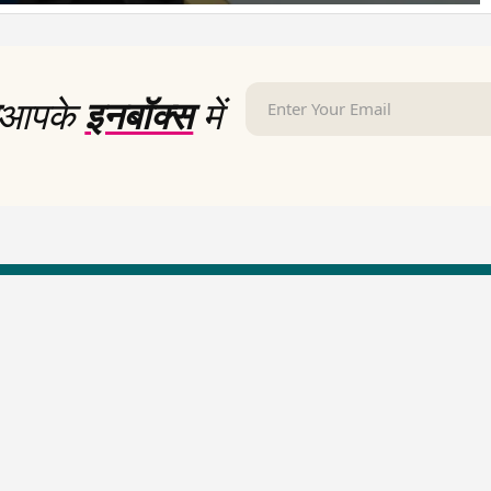
आपके
इनबॉक्स
में
LallanKhas News
Entertainment New
Hindi Satire & Humor
Entertainment News Hindi
Lallankhas Specials
Top stories Cinema
Breaking News
Entertainment Special New
Top Political News Hindi
Top movies series review
Top History News
Latest Entertainment News
Real Stories News