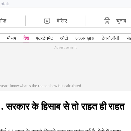
rotak
शोज़
देखिए
चुनाव
मौसम
देश
एंटरटेनमेंट
ऑटो
लल्लनख़ास
टेक्नोलॉजी
से
Advertisement
4 years know what is the reason how is it calculated
.. सरकार के हिसाब से तो राहत ही राहत