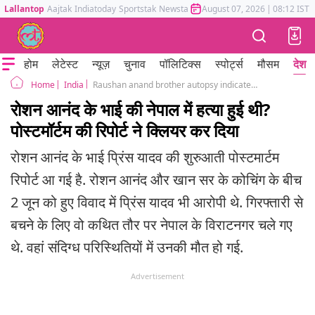
Lallantop
Aajtak
Indiatoday
Sportstak
Newstak
Mumbai Tak
August 07, 2026
Astrotak
|
08:12 IST
होम
लेटेस्ट
न्यूज़
चुनाव
पॉलिटिक्स
स्पोर्ट्स
मौसम
देश
India
Raushan anand brother autopsy indicates no foul play in death in nepal hotel
Home
रोशन आनंद के भाई की नेपाल में हत्या हुई थी?
पोस्टमॉर्टम की रिपोर्ट ने क्लियर कर दिया
रोशन आनंद के भाई प्रिंस यादव की शुरुआती पोस्टमार्टम
रिपोर्ट आ गई है. रोशन आनंद और खान सर के कोचिंग के बीच
2 जून को हुए विवाद में प्रिंस यादव भी आरोपी थे. गिरफ्तारी से
बचने के लिए वो कथित तौर पर नेपाल के विराटनगर चले गए
थे. वहां संदिग्ध परिस्थितियों में उनकी मौत हो गई.
Advertisement