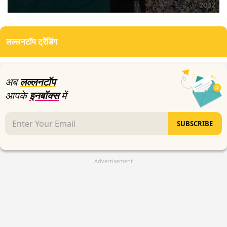
0
seconds
of
लल्लनटॉप ट्रेंडिंग
21
minutes,
9
seconds
अब
लल्लनटॉप
आपके
इनबॉक्स
में
SUBSCRIBE
Advertisement