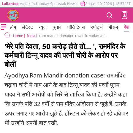
Lallantop
Aajtak
Indiatoday
Sportstak
Newstak
Mumbai Tak
August 10, 2026
Astrotak
|
18:57 IST
होम
लेटेस्ट
न्यूज़
चुनाव
पॉलिटिक्स
स्पोर्ट्स
मौसम
देश
India
ram mandir donation row tillu yadav wife poonam yadav opens up about allegations do not have fifty crore ayodhya uttar pradesh
Home
'मेरे पति देवता, 50 करोड़ होते तो... ', राममंदिर के
कर्मचारी टिन्नू यादव की पत्नी चोरी के आरोप पर
बोलीं
Ayodhya Ram Mandir donation case: राम मंदिर
चढ़ावा चोरी में नाम आने के बाद टिन्नू यादव की पत्नी पूनम
यादव ने सभी आरोपों को सिरे से खारिज किया है. उन्होंने कहा
कि उनके पति 32 वर्षों से राम मंदिर आंदोलन से जुड़े हैं. उनके
ऊपर लगाए गए आरोप झूठे हैं. हॉस्टल को लेकर हो रहे दावे पर
भी उन्होंने अपनी बात रखी.