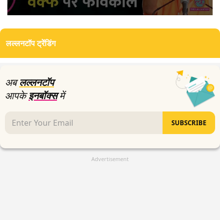
0
seconds
of
लल्लनटॉप ट्रेंडिंग
0
seconds
अब
लल्लनटॉप
आपके
इनबॉक्स
में
SUBSCRIBE
Advertisement