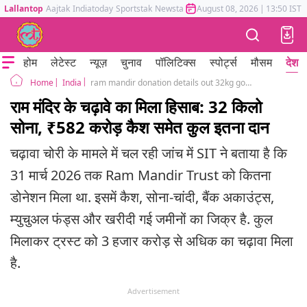
Lallantop
Aajtak
Indiatoday
Sportstak
Newstak
Mumbai Tak
August 08, 2026
Astrotak
|
13:50 IST
होम
लेटेस्ट
न्यूज़
चुनाव
पॉलिटिक्स
स्पोर्ट्स
मौसम
देश
India
ram mandir donation details out 32kg gold 1500kg silver 582 crore cash champat rai anil mishra
Home
राम मंदिर के चढ़ावे का मिला हिसाब: 32 किलो
सोना, ₹582 करोड़ कैश समेत कुल इतना दान
चढ़ावा चोरी के मामले में चल रही जांच में SIT ने बताया है कि
31 मार्च 2026 तक Ram Mandir Trust को कितना
डोनेशन मिला था. इसमें कैश, सोना-चांदी, बैंक अकाउंट्स,
म्युचुअल फंड्स और खरीदी गई जमीनों का जिक्र है. कुल
मिलाकर ट्रस्ट को 3 हजार करोड़ से अधिक का चढ़ावा मिला
है.
Advertisement