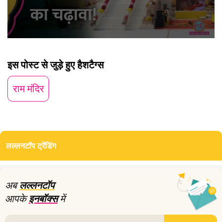
0
seconds
of
इस पोस्ट से जुड़े हुए हैशटैग्स
4
minutes,
36
राम मंदिर
seconds
लल्लनटॉप ट्रेंडिंग
अब
लल्लनटॉप
आपके
इनबॉक्स
में