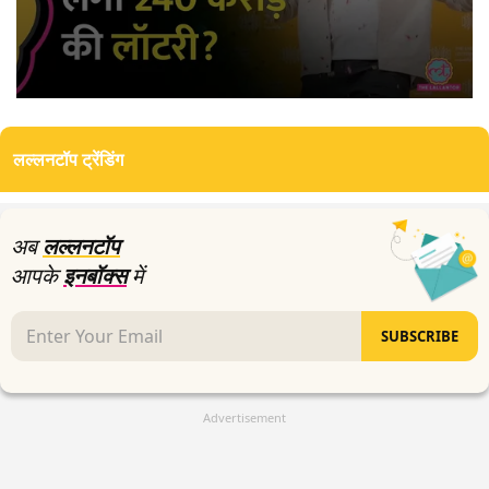
0
seconds
of
लल्लनटॉप ट्रेंडिंग
0
seconds
अब
लल्लनटॉप
आपके
इनबॉक्स
में
SUBSCRIBE
Advertisement