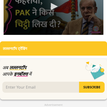
0
seconds
of
लल्लनटॉप ट्रेंडिंग
0
seconds
अब
लल्लनटॉप
आपके
इनबॉक्स
में
SUBSCRIBE
Advertisement