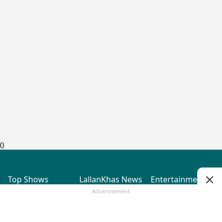
(
)
Top Shows
LallanKhas News
Entertainment
News
The Lallantop Show
Hindi Satire & Humor
Advertisement
Duniyadaari
Lallankhas Specials
Guest in the
Breaking News
Entertainment News
Newsroom
Top Political News
Hindi
Netanagri
Hindi
Top stories Cinema
Lallantop Baithki
Top History News
Entertainment Special