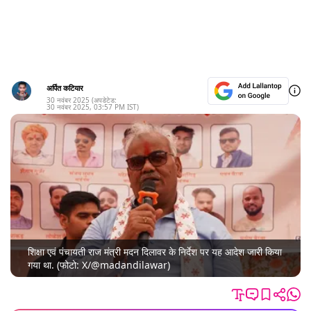
अर्पित कटियार
30 नवंबर 2025
(अपडेटेड:
30 नवंबर 2025
,
03:57 PM
IST)
शिक्षा एवं पंचायती राज मंत्री मदन दिलावर के निर्देश पर यह आदेश जारी किया
गया था. (फोटो: X/@madandilawar)