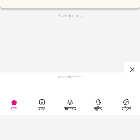
Advertisement
Advertisement
होम
शोज़
फटाफट
सुनिए
शॉर्ट्स
(
)
Top Shows
LallanKhas News
Entertainment
News
The Lallantop Show
Hindi Satire & Humor