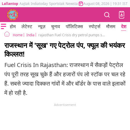
Lallantop
Aajtak
Indiatoday
Sportstak
Newstak
Mumbai Tak
August 08, 2026
Astrotak
|
19:31 IST
होम
लेटेस्ट
न्यूज़
चुनाव
पॉलिटिक्स
स्पोर्ट्स
मौसम
देश
India
rajasthan Fuel Crisis dry petrol pumps seen in jaipur
Home
राजस्थान में 'सूख' गए पेट्रोल पंप, फ्यूल की भयंकर
किल्लत!
Fuel Crisis In Rajasthan: राजस्थान में सैकड़ों पेट्रोल
पंप पूरी तरह सूख चुके हैं और हजारों पंप लो स्टॉक पर चल रहे
हैं. सबसे ज्यादा दिक्कत गांवों में और बॉर्डर के पास वाले इलाकों
में हो रही है.
Advertisement