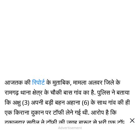
आजतक की
रिपोर्ट
के मुताबिक, मामला अलवर जिले के
रामगढ़ थाना क्षेत्र के चौकी बास गांव का है. पुलिस ने बताया
कि अक्षु (3) अपनी बड़ी बहन अहाना (6) के साथ गांव की ही
एक किराना दुकान पर टॉफी लेने गई थी. आरोप है कि
दुकानदार सुदील ने टॉफी की जगह बारूद से भरी एक टॉफी
Advertisement
बच्ची को दे दी. जैसे ही अक्षु ने उसे मुंह में डालकर चबाया तो