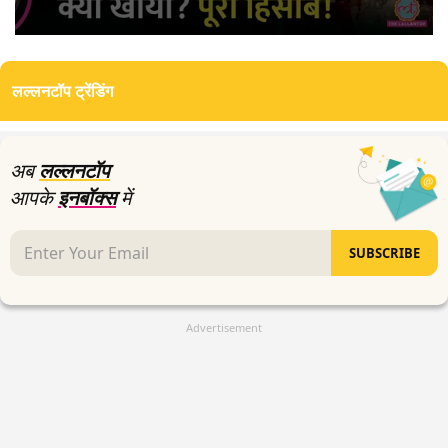
0
seconds
of
लल्लनटॉप ट्रेंडिंग
0
seconds
अब
लल्लनटॉप
आपके
इनबॉक्स
में
SUBSCRIBE
Advertisement