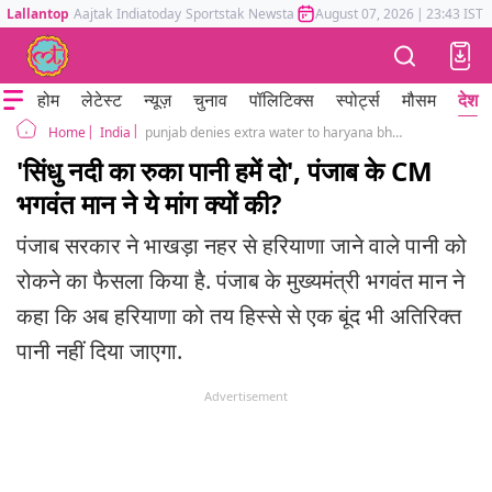
Lallantop
Aajtak
Indiatoday
Sportstak
Newstak
Mumbai Tak
August 07, 2026
Astrotak
|
23:43 IST
होम
लेटेस्ट
न्यूज़
चुनाव
पॉलिटिक्स
स्पोर्ट्स
मौसम
देश
India
punjab denies extra water to haryana bhagwant mann bbmb decision
Home
'सिंधु नदी का रुका पानी हमें दो', पंजाब के CM
भगवंत मान ने ये मांग क्यों की?
पंजाब सरकार ने भाखड़ा नहर से हरियाणा जाने वाले पानी को
रोकने का फैसला किया है. पंजाब के मुख्यमंत्री भगवंत मान ने
कहा कि अब हरियाणा को तय हिस्से से एक बूंद भी अतिरिक्त
पानी नहीं दिया जाएगा.
Advertisement