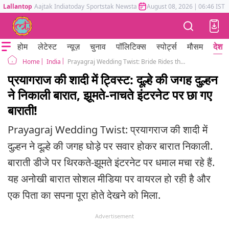
Lallantop
Aajtak
Indiatoday
Sportstak
Newstak
Mumbai Tak
August 08, 2026
Astrotak
|
06:46 IST
होम
लेटेस्ट
न्यूज़
चुनाव
पॉलिटिक्स
स्पोर्ट्स
मौसम
देश
India
Prayagraj Wedding Twist: Bride Rides the Horse Instead of Groom, Dancing Baraatis Take the Internet by Storm!
Home
प्रयागराज की शादी में ट्विस्ट: दूल्हे की जगह दुल्हन
ने निकाली बारात, झूमते-नाचते इंटरनेट पर छा गए
बाराती!
Prayagraj Wedding Twist: प्रयागराज की शादी में
दुल्हन ने दूल्हे की जगह घोड़े पर सवार होकर बारात निकाली.
बाराती डीजे पर थिरकते-झूमते इंटरनेट पर धमाल मचा रहे हैं.
यह अनोखी बारात सोशल मीडिया पर वायरल हो रही है और
एक पिता का सपना पूरा होते देखने को मिला.
Advertisement