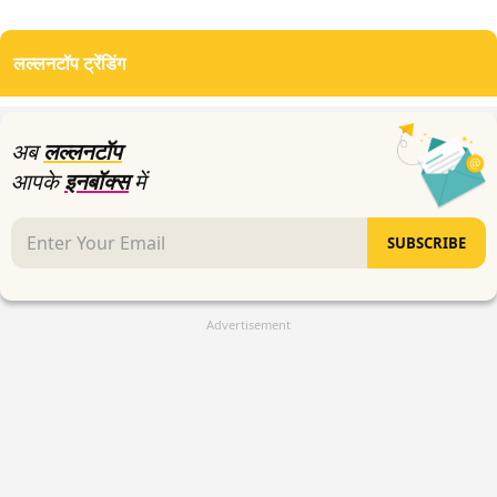
0
seconds
of
लल्लनटॉप ट्रेंडिंग
3
minutes,
58
seconds
अब
लल्लनटॉप
आपके
इनबॉक्स
में
SUBSCRIBE
Advertisement